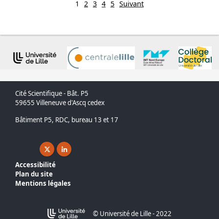
1
2
3
4
5
Suivant
Cité Scientifique - Bât. P5
59655 Villeneuve d'Ascq cedex
Bâtiment P5, RDC, bureau 13 et 17
X ( nouvelle fenêtre)
Linkedin ( nouvelle fenêtre)
Accessibilité
Plan du site
Mentions légales
© Université de Lille - 2022