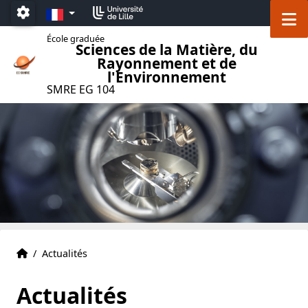
Accéder au menu principal
Accéder au contenu
FR
M
Paramétrage
École graduée
Sciences de la Matière, du
Rayonnement et de
l'Environnement
SMRE EG 104
Accueil
Accueil
/
Actualités
Actualités