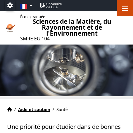
Accéder au menu principal
Accéder au contenu
FR
M
Paramétrage
École graduée
Sciences de la Matière, du
Rayonnement et de
l'Environnement
SMRE EG 104
Accueil
Accueil
/
Aide et soutien
/
Santé
Une priorité pour étudier dans de bonnes