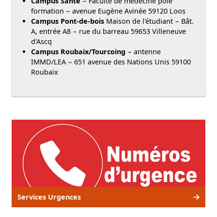
Campus Santé
− Faculté de médecine pôle
formation − avenue Eugène Avinée 59120 Loos
Campus Pont-de-bois
Maison de l'étudiant − Bât.
A, entrée A8 − rue du barreau 59653 Villeneuve
d'Ascq
Campus Roubaix/Tourcoing
− antenne
IMMD/LEA − 651 avenue des Nations Unis 59100
Roubaix
Services Urgences