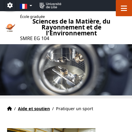
Accéder au menu principal
Accéder au contenu
FR
M
Paramétrage
École graduée
Sciences de la Matière, du
Rayonnement et de
l'Environnement
SMRE EG 104
Accueil
Accueil
/
Aide et soutien
/
Pratiquer un sport