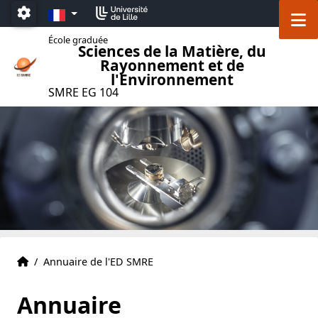
Accéder au menu principal
Accéder au contenu
FR
M
Paramétrage
École graduée
Sciences de la Matière, du
Rayonnement et de
l'Environnement
SMRE EG 104
Accueil
Accueil
/
Annuaire de l'ED SMRE
Annuaire