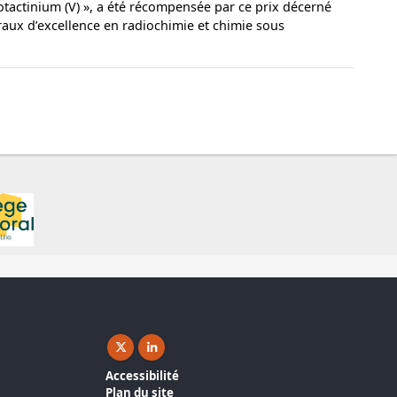
otactinium (V) », a été récompensée par ce prix décerné
oraux d’excellence en radiochimie et chimie sous
X ( nouvelle fenêtre)
Linkedin ( nouvelle fenêtre)
Accessibilité
Plan du site