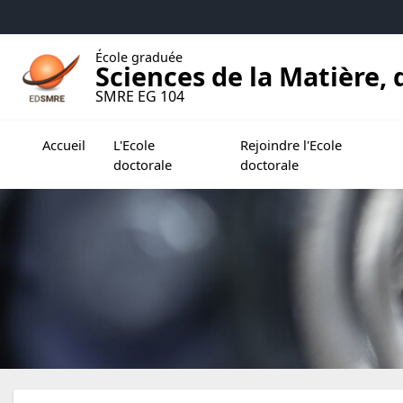
Accéder au menu principal
Accéder au contenu
École graduée
Sciences de la Matière
SMRE EG 104
Ouvrir le sous menu de L'Ecole doctorale
Ouvrir le sous menu de Rejoi
Accueil
L'Ecole
Rejoindre l'Ecole
doctorale
doctorale