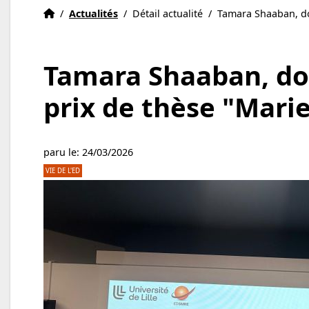
Accueil
Accueil
/
Actualités
/
Détail actualité
/
Tamara Shaaban, do
Tamara Shaaban, do
prix de thèse "Mari
paru le: 24/03/2026
VIE DE L'ED