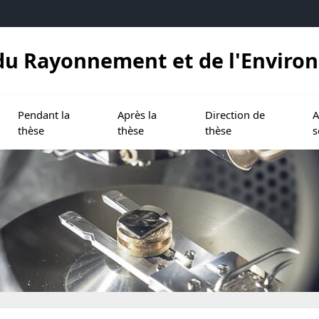
, du Rayonnement et de l'Envir
ndre l'Ecole doctorale
Ouvrir le sous menu de Pendant la thèse
Ouvrir le sous menu de Après la thèse
Ouvrir le sous menu de Di
Ouv
Pendant la
Après la
Direction de
A
thèse
thèse
thèse
s